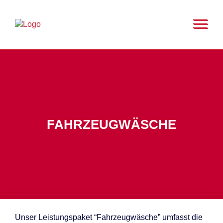
FAHRZEUGWÄSCHE
Un­ser Leis­tungs­pa­ket “Fahr­zeug­wä­sche” um­fasst die