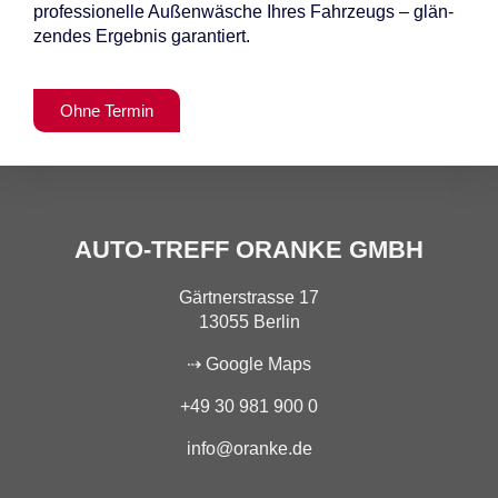
pro­fes­sio­nel­le Au­ßen­wä­sche Ih­res Fahr­zeugs – glän­
zen­des Er­geb­nis ga­ran­tiert.
Ohne Ter­min
AUTO-TREFF ORANKE GMBH
Gärtnerstrasse 17
13055 Berlin
⇢ Google Maps
+49 30 981 900 0
info@oranke.de