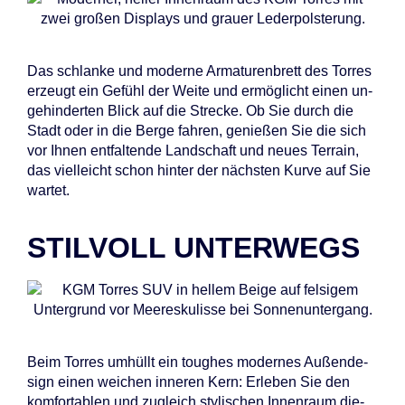
Das schlan­ke und mo­der­ne Ar­ma­tu­ren­brett des Tor­res
er­zeugt ein Ge­fühl der Wei­te und er­mög­licht ei­nen un­
ge­hin­der­ten Blick auf die Stre­cke. Ob Sie durch die
Stadt oder in die Ber­ge fah­ren, ge­nie­ßen Sie die sich
vor Ih­nen ent­fal­ten­de Land­schaft und neu­es Ter­rain,
das viel­leicht schon hin­ter der nächs­ten Kur­ve auf Sie
war­tet.
STILVOLL UNTERWEGS
Beim Tor­res um­hüllt ein toug­hes mo­der­nes Au­ßen­de­
sign ei­nen wei­chen in­ne­ren Kern: Er­le­ben Sie den
kom­for­ta­blen und zu­gleich sty­li­schen In­nen­raum die­