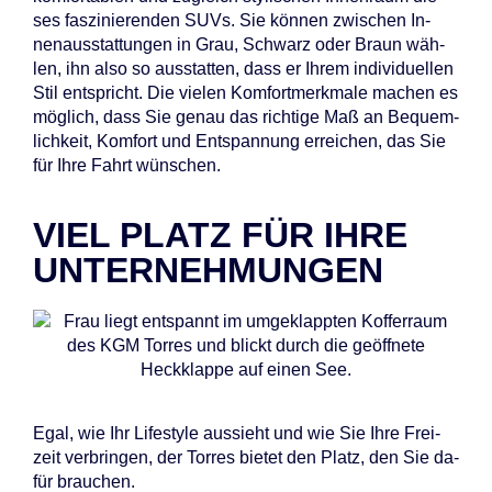
ses fas­zi­nie­ren­den SUVs. Sie kön­nen zwi­schen In­
nen­aus­stat­tun­gen in Grau, Schwarz oder Braun wäh­
len, ihn also so aus­stat­ten, dass er Ih­rem in­di­vi­du­el­len
Stil ent­spricht. Die vie­len Kom­fort­merk­ma­le ma­chen es
mög­lich, dass Sie ge­nau das rich­ti­ge Maß an Be­quem­
lich­keit, Kom­fort und Ent­span­nung er­rei­chen, das Sie
für Ihre Fahrt wün­schen.
VIEL PLATZ FÜR IHRE
UNTERNEHMUNGEN
Egal, wie Ihr Life­style aus­sieht und wie Sie Ihre Frei­
zeit ver­brin­gen, der Tor­res bie­tet den Platz, den Sie da­
für brau­chen.