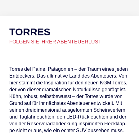
TORRES
FOLGEN SIE IHRER ABENTEUERLUST
Tor­res del Pai­ne, Pa­ta­go­ni­en – der Traum ei­nes je­den
Ent­de­ckers. Das ul­ti­ma­ti­ve Land des Aben­teu­ers. Von
hier stammt die In­spi­ra­ti­on für den neu­en KGM Tor­res,
der von die­ser dra­ma­ti­schen Na­tur­ku­lis­se ge­prägt ist.
Kühn, ro­bust, selbst­be­wusst – der Tor­res wur­de von
Grund auf für Ihr nächs­tes Aben­teu­er ent­wi­ckelt. Mit
sei­nen drei­di­men­sio­nal aus­ge­form­ten Schein­wer­fern
und Tag­fahr­leuch­ten, den LED-Rück­leuch­ten und der
von der Re­ser­ve­rad­ab­de­ckung in­spi­rier­ten Heck­klap­
pe sieht er aus, wie ein ech­ter SUV aus­se­hen muss.