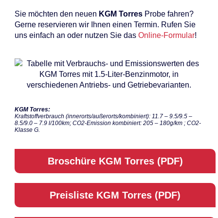
Sie möch­ten den neu­en
KGM
Tor­res
Pro­be fah­ren?
Ger­ne re­ser­vie­ren wir Ih­nen ei­nen Ter­min. Ru­fen Sie
uns ein­fach an oder nut­zen Sie das
On­line-For­mu­lar
!
KGM Tor­res:
Kraft­stoff­ver­brauch (innerorts/außerorts/kombiniert): 11.7 – 9.5/9.5 –
8.5/9.0 – 7.9 l/100km; CO2-Emis­si­on kom­bi­niert: 205 – 180g/km ; CO2-
Klas­se G.
Bro­schü­re KGM Tor­res (PDF)
Preis­lis­te KGM Tor­res (PDF)