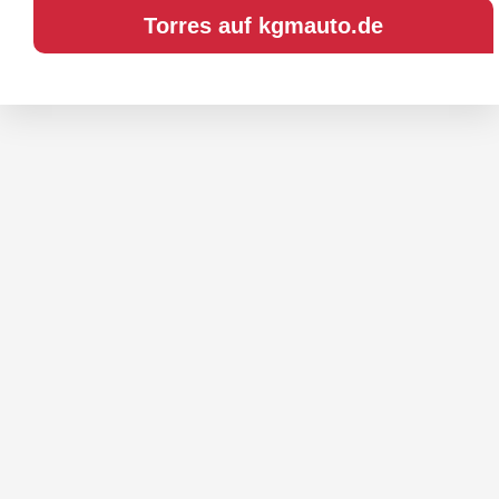
Tor­res auf kgmauto.de