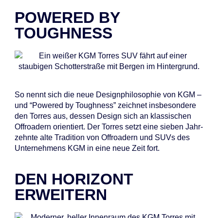
POWERED BY
TOUGHNESS
So nennt sich die neue De­sign­phi­lo­so­phie von KGM –
und “Powered by Tough­ness” zeich­net ins­be­son­de­re
den Tor­res aus, des­sen De­sign sich an klas­si­schen
Off­roa­dern ori­en­tiert. Der Tor­res setzt eine sie­ben Jahr­
zehn­te alte Tra­di­ti­on von Off­roa­dern und SUVs des
Un­ter­neh­mens KGM in eine neue Zeit fort.
DEN HORIZONT
ERWEITERN