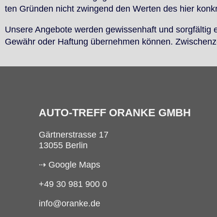
ten Grün­den nicht zwin­gend den Wer­ten des hier kon­kret
Un­se­re An­ge­bo­te wer­den ge­wis­sen­haft und sorg­fäl­tig 
Ge­währ oder Haf­tung über­neh­men kön­nen. Zwi­schen­zeit­
AUTO-TREFF ORANKE GMBH
Gärtnerstrasse 17
13055 Berlin
⇢ Google Maps
+49 30 981 900 0
info@oranke.de