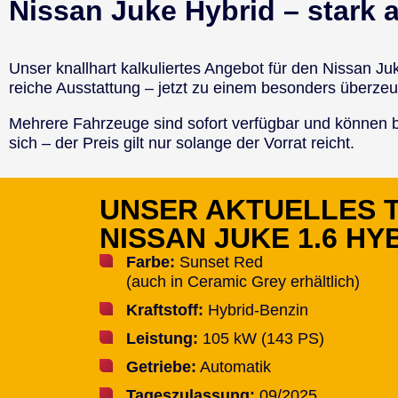
Nissan Juke Hybrid – stark a
Un­ser knall­hart kal­ku­lier­tes An­ge­bot für den Nis­san Juk
rei­che Aus­stat­tung – jetzt zu ei­nem be­son­ders über­ze
Meh­re­re Fahr­zeu­ge sind so­fort ver­füg­bar und kön­nen 
sich – der Preis gilt nur so­lan­ge der Vor­rat reicht.
UNSER AKTUELLES 
NISSAN JUKE 1.6 HY
Far­be:
Sun­set Red
(auch in Cera­mic Grey er­hält­lich)
Kraft­stoff:
Hy­brid-Ben­zin
Leis­tung:
105 kW (143 PS)
Ge­trie­be:
Au­to­ma­tik
Ta­ges­zu­las­sung:
09/2025