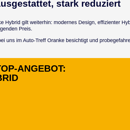
usgestattet, stark reduziert
e Hy­brid gilt wei­ter­hin: mo­der­nes De­sign, ef­fi­zi­en­ter H
u­gen­den Preis.
bei uns im Auto-Treff Oran­ke be­sich­tigt und pro­be­ge­fah­
TOP-ANGEBOT:
BRID