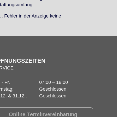
tat­tungs­um­fang.
l. Feh­ler in der An­zei­ge kei­ne
FFNUNGSZEITEN
RVICE
- Fr.
07:00 – 18:00
mstag:
Geschlossen
.12. & 31.12.:
Geschlossen
Online-Terminvereinbarung