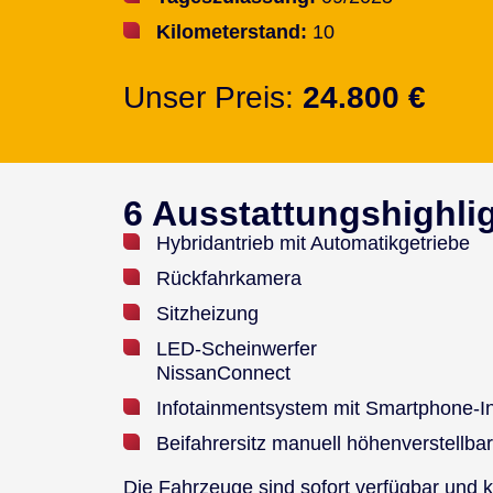
Ki­lo­me­ter­stand:
10
Un­ser Preis:
24.800 €
6 Ausstattungshighli
Hy­brid­an­trieb mit Au­to­ma­tik­ge­trie­be
Rück­fahr­ka­me­ra
Sitz­hei­zung
LED-Schein­wer­fer
Nis­sanCon­nect
In­fo­tain­ment­sys­tem mit Smart­phone-In­t
Bei­fah­rer­sitz ma­nu­ell hö­hen­ver­stell­bar
Die Fahr­zeu­ge sind so­fort ver­füg­bar und 