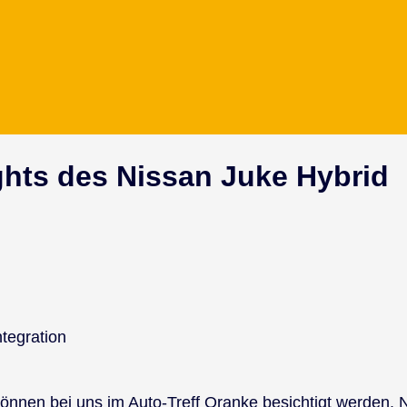
ghts des Nissan Juke Hybrid
e­gra­ti­on
kön­nen bei uns im Auto-Treff Oran­ke be­sich­tigt wer­den. 