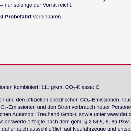
– nur so­lan­ge der Vor­rat reicht.
d Pro­be­fahrt
ver­ein­ba­ren.
sio­nen kom­bi­niert: 111 g/km, CO₂-Klas­se: C
brauch und den of­fi­zi­el­len spe­zi­fi­schen CO₂-Emis­sio­nen ne
 CO₂-Emis­sio­nen und den Strom­ver­brauch neu­er Per­so­ne
chen Au­to­mo­bil Treu­hand GmbH, so­wie un­ter www.dat.de un­
s­si­ons­wer­te er­folg­te nach dem gem. § 2 Nr.5, 6, 6a Pkw
ch da­her auch aus­schließ­lich auf Neu­fahr­zeu­ge und ent­