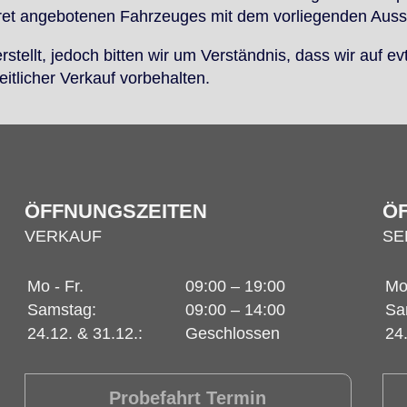
 an­ge­bo­te­nen Fahr­zeu­ges mit dem vor­lie­gen­den Aus­s
er­stellt, je­doch bit­ten wir um Ver­ständ­nis, dass wir auf evt
li­cher Ver­kauf vor­be­hal­ten.
ÖFFNUNGSZEITEN
Ö
VERKAUF
SE
Mo - Fr.
09:00 – 19:00
Mo 
Samstag:
09:00 – 14:00
Sa
24.12. & 31.12.:
Geschlossen
24
Probefahrt Termin