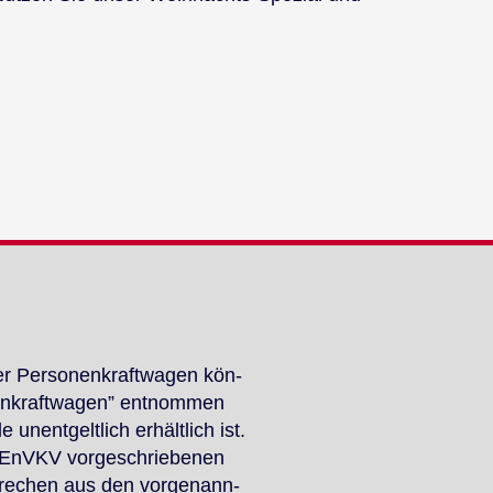
u­er Per­so­nen­kraft­wa­gen kön­
n­kraft­wa­gen” ent­nom­men
ent­gelt­lich er­hält­lich ist.
-EnVKV vor­ge­schrie­be­nen
spre­chen aus den vor­ge­nann­