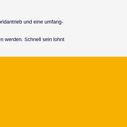
y­brid­an­trieb und eine um­fang­
ren wer­den. Schnell sein lohnt