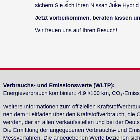
si­chern Sie sich Ih­ren Nis­san Juke Hy­brid 
Jetzt vor­bei­kom­men, be­ra­ten las­sen un
Wir freu­en uns auf Ih­ren Be­such!
Ver­brauchs- und Emis­si­ons­wer­te (WLTP):
En­er­gie­ver­brauch kom­bi­niert: 4.9 l/100 km, CO₂-Emis­
Wei­te­re In­for­ma­tio­nen zum of­fi­zi­el­len Kraft­stoff­ver­
nen dem “Leit­fa­den über den Kraft­stoff­ver­brauch, die
wer­den, der an al­len Ver­kaufs­stel­len und bei der Deut­s
Die Er­mitt­lung der an­ge­ge­be­nen Ver­brauchs- und Emi
Mess­ver­fah­ren. Die an­ge­ge­be­nen Wer­te be­zie­hen si