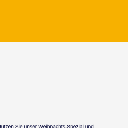
Nut­zen Sie un­ser Weih­nachts-Spe­zi­al und